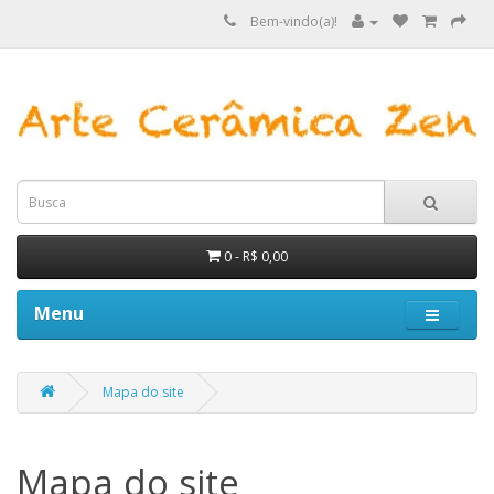
Bem-vindo(a)!
0 - R$ 0,00
Menu
Mapa do site
Mapa do site